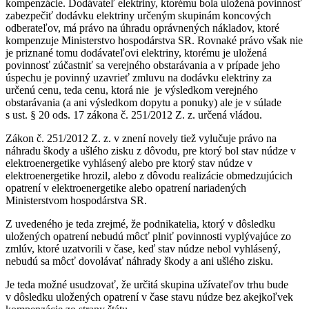
kompenzácie. Dodávateľ elektriny, ktorému bola uložená povinnosť
zabezpečiť dodávku elektriny určeným skupinám koncových
odberateľov, má právo na úhradu oprávnených nákladov, ktoré
kompenzuje Ministerstvo hospodárstva SR. Rovnaké právo však nie
je priznané tomu dodávateľovi elektriny, ktorému je uložená
povinnosť zúčastniť sa verejného obstarávania a v prípade jeho
úspechu je povinný uzavrieť zmluvu na dodávku elektriny za
určenú cenu, teda cenu, ktorá nie je výsledkom verejného
obstarávania (a ani výsledkom dopytu a ponuky) ale je v súlade
s ust. § 20 ods. 17 zákona č. 251/2012 Z. z. určená vládou.
Zákon č. 251/2012 Z. z. v znení novely tiež vylučuje právo na
náhradu škody a ušlého zisku z dôvodu, pre ktorý bol stav núdze v
elektroenergetike vyhlásený alebo pre ktorý stav núdze v
elektroenergetike hrozil, alebo z dôvodu realizácie obmedzujúcich
opatrení v elektroenergetike alebo opatrení nariadených
Ministerstvom hospodárstva SR.
Z uvedeného je teda zrejmé, že podnikatelia, ktorý v dôsledku
uložených opatrení nebudú môcť plniť povinnosti vyplývajúce zo
zmlúv, ktoré uzatvorili v čase, keď stav núdze nebol vyhlásený,
nebudú sa môcť dovolávať náhrady škody a ani ušlého zisku.
Je teda možné usudzovať, že určitá skupina užívateľov trhu bude
v dôsledku uložených opatrení v čase stavu núdze bez akejkoľvek