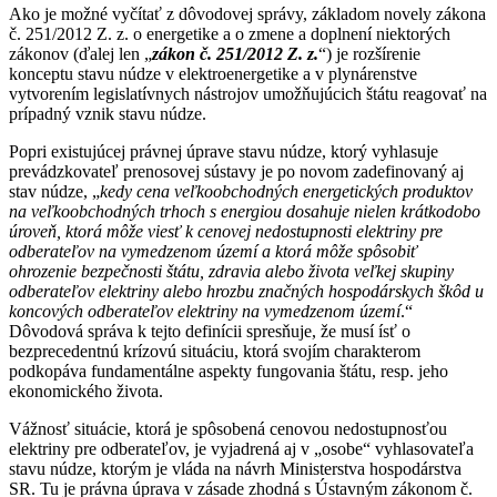
Ako je možné vyčítať z dôvodovej správy, základom novely zákona
č. 251/2012 Z. z. o energetike a o zmene a doplnení niektorých
zákonov (ďalej len „
zákon č. 251/2012 Z. z.
“) je rozšírenie
konceptu stavu núdze v elektroenergetike a v plynárenstve
vytvorením legislatívnych nástrojov umožňujúcich štátu reagovať na
prípadný vznik stavu núdze.
Popri existujúcej právnej úprave stavu núdze, ktorý vyhlasuje
prevádzkovateľ prenosovej sústavy je po novom zadefinovaný aj
stav núdze, „
kedy cena veľkoobchodných energetických produktov
na veľkoobchodných trhoch s energiou dosahuje nielen krátkodobo
úroveň, ktorá môže viesť k cenovej nedostupnosti elektriny pre
odberateľov na vymedzenom území a ktorá môže spôsobiť
ohrozenie bezpečnosti štátu, zdravia alebo života veľkej skupiny
odberateľov elektriny alebo hrozbu značných hospodárskych škôd u
koncových odberateľov elektriny na vymedzenom území
.“
Dôvodová správa k tejto definícii spresňuje, že musí ísť o
bezprecedentnú krízovú situáciu, ktorá svojím charakterom
podkopáva fundamentálne aspekty fungovania štátu, resp. jeho
ekonomického života.
Vážnosť situácie, ktorá je spôsobená cenovou nedostupnosťou
elektriny pre odberateľov, je vyjadrená aj v „osobe“ vyhlasovateľa
stavu núdze, ktorým je vláda na návrh Ministerstva hospodárstva
SR. Tu je právna úprava v zásade zhodná s Ústavným zákonom č.