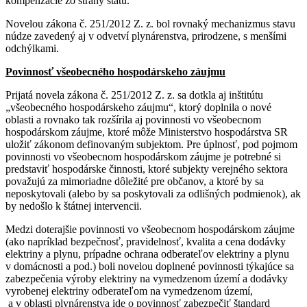
kompenzácie zo strany štátu.
Novelou zákona č. 251/2012 Z. z. bol rovnaký mechanizmus stavu
núdze zavedený aj v odvetví plynárenstva, prirodzene, s menšími
odchýlkami.
Povinnosť všeobecného hospodárskeho záujmu
Prijatá novela zákona č. 251/2012 Z. z. sa dotkla aj inštitútu
„všeobecného hospodárskeho záujmu“, ktorý doplnila o nové
oblasti a rovnako tak rozšírila aj povinnosti vo všeobecnom
hospodárskom záujme, ktoré môže Ministerstvo hospodárstva SR
uložiť zákonom definovaným subjektom. Pre úplnosť, pod pojmom
povinnosti vo všeobecnom hospodárskom záujme je potrebné si
predstaviť hospodárske činnosti, ktoré subjekty verejného sektora
považujú za mimoriadne dôležité pre občanov, a ktoré by sa
neposkytovali (alebo by sa poskytovali za odlišných podmienok), ak
by nedošlo k štátnej intervencii.
Medzi doterajšie povinnosti vo všeobecnom hospodárskom záujme
(ako napríklad bezpečnosť, pravidelnosť, kvalita a cena dodávky
elektriny a plynu, prípadne ochrana odberateľov elektriny a plynu
v domácnosti a pod.) boli novelou doplnené povinnosti týkajúce sa
zabezpečenia výroby elektriny na vymedzenom území a dodávky
vyrobenej elektriny odberateľom na vymedzenom území,
a v oblasti plynárenstva ide o povinnosť zabezpečiť štandard