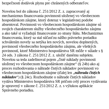
bezpečnosti dodávok plynu pre chránených odberateľov.
Novelou bol do zákona č. 251/2012 Z. z. zapracovaný aj
mechanizmus financovania povinnosti uloženej vo všeobecnom
hospodárskom záujme, ktorý doteraz v legislatívnej podobe
absentoval. Povinnosti vo všeobecnom hospodárskom záujme sú
svojich charakterom služby všeobecného hospodárskeho záujmu
a ako také si vyžadujú financovanie zo strany štátu. Mechanizmus
financovania, ktorý sa stal súčasťou nášho právneho poriadku
schválením novely sa netýka len nových, novelou doplnených,
povinností všeobecného hospodárskeho záujmu, ale všetkých
povinností, ktoré Ministerstvo hospodárstva SR môže v súlade s §
24 ods. 3 zákona č. 251/2012 Z. z. uložiť danému subjektu.
Novelou sa teda zadefinoval pojem „čisté náklady povinnosti
uloženej vo všeobecnom hospodárskom záujme“ (§ 24b) ako aj
proces rozhodovania o náhrade čistých nákladov povinnosti vo
všeobecnom hospodárskom záujme (ďalej len „
náhrada čistých
nákladov
“) (§ 24c). Rozhodnutie o náhrade čistých nákladov
vydáva Ministerstvo hospodárstva SR pričom celý proces vydávania
je upravený v zákone č. 251/2012 Z. z. s výlukou aplikácie
Správneho poriadku.