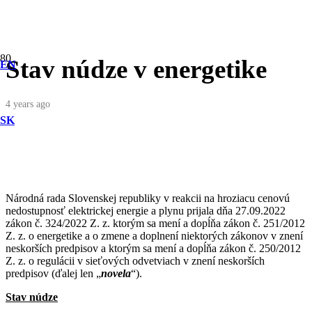
Stav núdze v energetike
EN
4 years ago
SK
Národná rada Slovenskej republiky v reakcii na hroziacu cenovú
nedostupnosť elektrickej energie a plynu prijala dňa 27.09.2022
zákon č. 324/2022 Z. z. ktorým sa mení a dopĺňa zákon č. 251/2012
Z. z. o energetike a o zmene a doplnení niektorých zákonov v znení
neskorších predpisov a ktorým sa mení a dopĺňa zákon č. 250/2012
Z. z. o regulácii v sieťových odvetviach v znení neskorších
predpisov (ďalej len „
novela
“).
Stav núdze