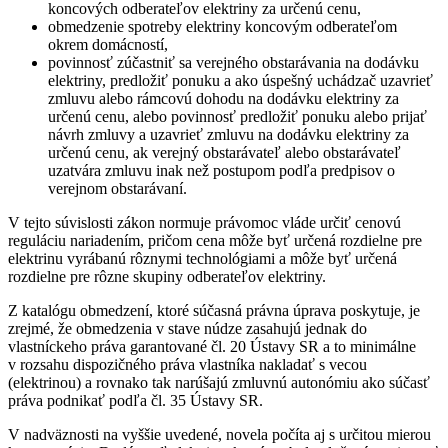
koncových odberateľov elektriny za určenú cenu,
obmedzenie spotreby elektriny koncovým odberateľom
okrem domácností,
povinnosť zúčastniť sa verejného obstarávania na dodávku
elektriny, predložiť ponuku a ako úspešný uchádzač uzavrieť
zmluvu alebo rámcovú dohodu na dodávku elektriny za
určenú cenu, alebo povinnosť predložiť ponuku alebo prijať
návrh zmluvy a uzavrieť zmluvu na dodávku elektriny za
určenú cenu, ak verejný obstarávateľ alebo obstarávateľ
uzatvára zmluvu inak než postupom podľa predpisov o
verejnom obstarávaní.
V tejto súvislosti zákon normuje právomoc vláde určiť cenovú
reguláciu nariadením, pričom cena môže byť určená rozdielne pre
elektrinu vyrábanú rôznymi technológiami a môže byť určená
rozdielne pre rôzne skupiny odberateľov elektriny.
Z katalógu obmedzení, ktoré súčasná právna úprava poskytuje, je
zrejmé, že obmedzenia v stave núdze zasahujú jednak do
vlastníckeho práva garantované čl. 20 Ústavy SR a to minimálne
v rozsahu dispozičného práva vlastníka nakladať s vecou
(elektrinou) a rovnako tak narúšajú zmluvnú autonómiu ako súčasť
práva podnikať podľa čl. 35 Ústavy SR.
V nadväznosti na vyššie uvedené, novela počíta aj s určitou mierou