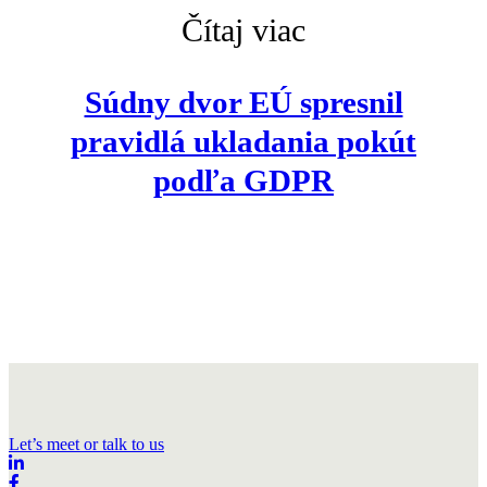
Čítaj viac
Súdny dvor EÚ spresnil
pravidlá ukladania pokút
podľa GDPR
Let’s meet or talk to us