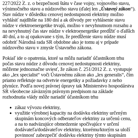
227/2022 Z. z. o bezpečnosti štátu v čase vojny, vojnového stavu,
výnimočného stavu a núdzového stavu (ďalej len „
Ústavný zákon
“).
Stav núdze v dôsledku cenovej nedostupnosti elektriny možno
vyhlásiť najdlhšie na 180 dní a ak dôvody pre vyhlásenie stavu
núdze v elektroenergetike trvajú, možno v nevyhnutnom rozsahu a
na nevyhnutný čas stav núdze v elektroenergetike predĺžiť o ďalších
40 dní, a to aj opakovane s tým, že predĺženie stavu núdze musí
odobriť Národná rada SR obdobne ako je tomu aj v prípade
núdzového stavu v zmysle Ústavného zákona.
Pokiaľ ide o opatrenia, ktoré sa môžu nariadiť účastníkom trhu
počas stavu núdze z dôvodu cenovej nedostupnosti elektriny,
môžeme jednoznačne uviesť, že zákon č. 251/2012 Z. z. vystupuje
ako „lex specialist“ voči Ústavnému zákon ako „lex generalis“, čím
priamo reflektuje na odvetvie energetiky a požiadavky z neho
plynúce. Podľa novej právnej úpravy tak Ministerstvo hospodárstva
SR všeobecne záväzným právnym predpisom na základe
rozhodnutia vlády môže nariadiť účastníkom trhu
zákaz vývozu elektriny,
využitie výrobnej kapacity na dodávku elektriny určeným
skupinám koncových odberateľov elektriny za určenú cenu,
a na to nadväzujúce obmedzenie spočívajúce v určení
dodávateľa/dodávateľov elektriny, ktorému/ktorým sa uloží
povinnosť zabezpečiť dodávku elektriny týmto skupinám