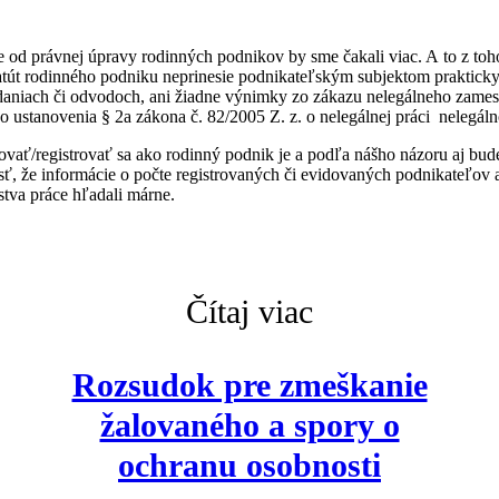
 od právnej úpravy rodinných podnikov by sme čakali viac. A to z to
atút rodinného podniku neprinesie podnikateľským subjektom praktick
aniach či odvodoch, ani žiadne výnimky zo zákazu nelegálneho zamest
 ustanovenia § 2a zákona č. 82/2005 Z. z. o nelegálnej práci nelegál
ovať/registrovať sa ako rodinný podnik je a podľa nášho názoru aj b
sť, že informácie o počte registrovaných či evidovaných podnikateľov
rstva práce hľadali márne.
Čítaj viac
Rozsudok pre zmeškanie
žalovaného a spory o
ochranu osobnosti