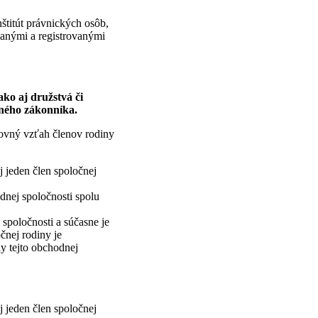
štitút právnických osôb,
vanými a registrovanými
ako aj družstvá či
dného zákonníka.
ovný vzťah členov rodiny
 jeden člen spoločnej
dnej spoločnosti spolu
spoločnosti a súčasne je
čnej rodiny je
y tejto obchodnej
 jeden člen spoločnej