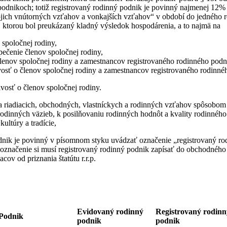
odnikoch; totiž registrovaný rodinný podnik je povinný najmenej 12%
ojich vnútorných vzťahov a vonkajších vzťahov“ v období do jedného 
y, ktorou bol preukázaný kladný výsledok hospodárenia, a to najmä na
 spoločnej rodiny,
ečenie členov spoločnej rodiny,
lenov spoločnej rodiny a zamestnancov registrovaného rodinného podn
ivosť o členov spoločnej rodiny a zamestnancov registrovaného rodinné
ivosť o členov spoločnej rodiny.
a riadiacich, obchodných, vlastníckych a rodinných vzťahov spôsobom
rodinných väzieb, k posilňovaniu rodinných hodnôt a kvality rodinného
ultúry a tradície,
dnik je povinný v písomnom styku uvádzať označenie „registrovaný ro
é označenie si musí registrovaný rodinný podnik zapísať do obchodného 
cov od priznania štatútu r.r.p.
Evidovaný rodinný
Registrovaný rodinn
Podnik
podnik
podnik