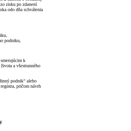
 zo zisku po zdanení
roka odo dňa schválenia
iku,
ho podniku,
 smerujúcim k
 života a všestranného
dinný podnik“ alebo
registra, pričom návrh
ý