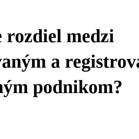
 rozdiel medzi
vaným a registro
ným podnikom?