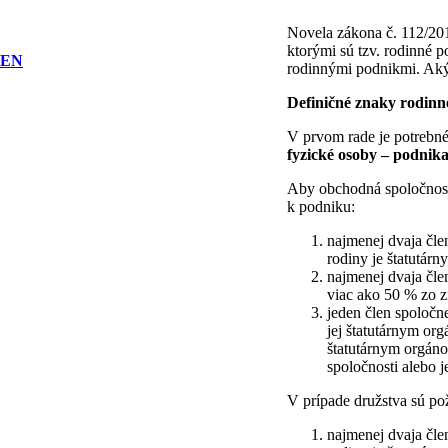
Novela zákona č. 112/201
ktorými sú tzv. rodinné p
EN
rodinnými podnikmi. Aký 
Definičné znaky rodin
V prvom rade je potrebn
fyzické osoby – podnik
Aby obchodná spoločnosť
k podniku:
najmenej dvaja čle
rodiny je štatutár
najmenej dvaja čle
viac ako 50 % zo z
jeden člen spoločn
jej štatutárnym or
štatutárnym orgáno
spoločnosti alebo
V prípade družstva sú po
najmenej dvaja čle