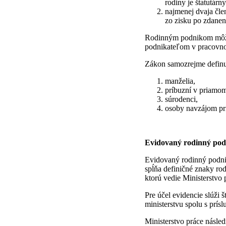
rodiny je štatutár
najmenej dvaja čle
zo zisku po zdanen
Rodinným podnikom môže b
podnikateľom v pracovn
Zákon samozrejme definuj
manželia,
príbuzní v priamom
súrodenci,
osoby navzájom prí
Evidovaný rodinný pod
Evidovaný rodinný podnik
spĺňa definičné znaky ro
ktorú vedie Ministerstvo 
Pre účel evidencie slúži 
ministerstvu spolu s prí
Ministerstvo práce násle