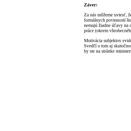
Záver:
Za nás môžeme uviesť, že
formálnych povinností št
nemajú žiadne úľavy na d
práce (okrem všeobecného
Motivácia subjektov evid
Svedčí o tom aj skutočno
by ste na stránke ministe