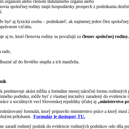
nym orgánom alebo členom štatutárneho orgánu alebo
novia spoločnej rodiny majú hospodársky prospech z podnikania družs
í.
yť aj fyzická osoba – podnikateľ, ak najmenej jeden člen spoločnej 
oprávnom vzťahu.
e aj to, ktorí členovia rodiny sa považujú za
členov spoločnej rodiny.
 rade,
buzné až do štvrtého stupňa a ich manželia.
nik
 predstavuje akúsi nižšiu a formálne menej náročnú formu rodinných
dinného podniku, môže byť z vlastnej iniciatívy zaradený do evidencie
práce a sociálnych vecí Slovenskej republiky (ďalej aj
„ministerstvo p
štruktúrovaný formulár, ktorý pripravilo ministerstvo práce a ktorý musí 
slušnými prílohami.
Formulár je dostupný TU.
dne zaradí rodinný podnik do evidencie rodinných podnikov odo dňa pod