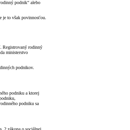
rodinný podnik“ alebo
e je to však povinnosťou.
ť. Registrovaný rodinný
da ministerstvo
rodinných podnikov.
ného podniku a ktorej
podniku,
 rodinného podniku sa
s. 2 zákona o sociálnej