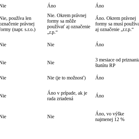
Nie
Áno
Áno
Nie. Okrem právnej
Nie, používa len
Áno. Okrem právnej
formy sa môže
označenie právnej
formy sa musí použív
používať aj označenie
formy (napr. s.r.o.)
aj označenie „r.r.p.“
„r.p.“
Nie
Nie
Áno
3 mesiace od priznani
Nie
Nie
štatútu RP
Nie
Nie (je to možnosť)
Áno
Áno v prípade, ak je
Nie
Áno
rada zriadená
Áno, vo výške
Nie
Nie
najmenej 12 %