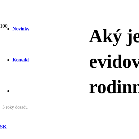
Aký je
Novinky
evido
Kontakt
rodin
3 roky dozadu
SK