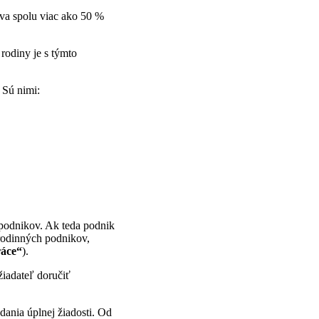
tva spolu viac ako 50 %
rodiny je s týmto
Sú nimi:
 podnikov. Ak teda podnik
 rodinných podnikov,
ráce“
).
žiadateľ doručiť
ania úplnej žiadosti. Od