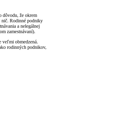
ho dôvodu, že okrem
y nič. Rodinné podniky
návania a nelegálnej
nom zamestnávaní).
ude veľmi obmedzená.
 ako rodinných podnikov,