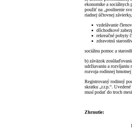
ekonomike a sociálnych p
použiť na „posilnenie sv
riadnej účtovnej závierk
vzdelávanie členov
dôchodkové zabezp
rekreačné pobyty č
zdravotnú starostl
sociálnu pomoc a starostl
b) záväzok zosúlaďovani
udržiavaniu a rozvíjaniu 
rozvoja rodinnej hmotnej k
Registrovaný rodinný po
skratku „r.r.p.“. Uveden
musí podať do troch mesia
Zhrnutie: