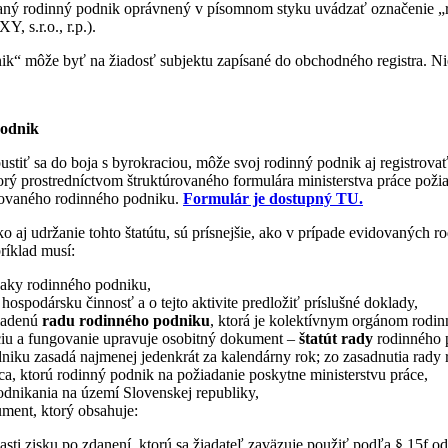
aný rodinný podnik oprávnený v písomnom styku uvádzať označenie „
Y, s.r.o., r.p.).
k“ môže byť na žiadosť subjektu zapísané do obchodného registra. Ni
podnik
stiť sa do boja s byrokraciou, môže svoj rodinný podnik aj registrova
orý prostredníctvom štruktúrovaného formulára ministerstva práce požia
strovaného rodinného podniku.
Formulár je dostupný TU.
 aj udržanie tohto štatútu, sú prísnejšie, ako v prípade evidovaných 
príklad musí:
naky rodinného podniku,
ospodársku činnosť a o tejto aktivite predložiť príslušné doklady,
riadenú
radu rodinného podniku
, ktorá je kolektívnym orgánom rodin
ciu a fungovanie upravuje osobitný dokument –
štatút rady
rodinného 
niku zasadá najmenej jedenkrát za kalendárny rok; zo zasadnutia rady
ca, ktorú rodinný podnik na požiadanie poskytne ministerstvu práce,
odnikania na území Slovenskej republiky,
ment, ktorý obsahuje:
časti zisku po zdanení, ktorú sa žiadateľ zaväzuje použiť podľa § 15f od