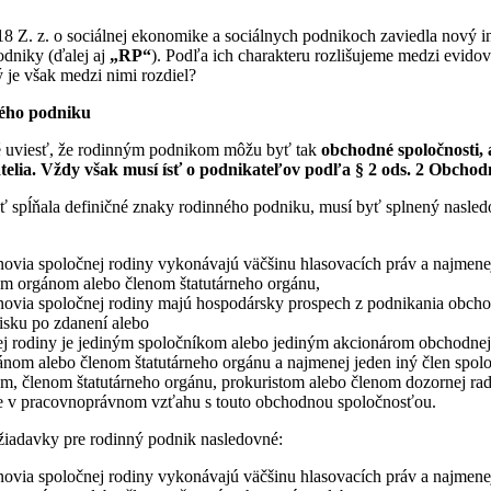
8 Z. z. o sociálnej ekonomike a sociálnych podnikoch zaviedla nový in
odniky (ďalej aj
„RP“
). Podľa ich charakteru rozlišujeme medzi evido
je však medzi nimi rozdiel?
ného podniku
é uviesť, že rodinným podnikom môžu byť tak
obchodné spoločnosti, 
atelia. Vždy však musí ísť o podnikateľov podľa § 2 ods. 2 Obcho
 spĺňala definičné znaky rodinného podniku, musí byť splnený nasled
novia spoločnej rodiny vykonávajú väčšinu hlasovacích práv a najmenej
nym orgánom alebo členom štatutárneho orgánu,
novia spoločnej rodiny majú hospodársky prospech z podnikania obcho
isku po zdanení alebo
ej rodiny je jediným spoločníkom alebo jediným akcionárom obchodnej 
gánom alebo členom štatutárneho orgánu a najmenej jeden iný člen spolo
m, členom štatutárneho orgánu, prokuristom alebo členom dozornej rad
 je v pracovnoprávnom vzťahu s touto obchodnou spoločnosťou.
žiadavky pre rodinný podnik nasledovné:
novia spoločnej rodiny vykonávajú väčšinu hlasovacích práv a najmenej