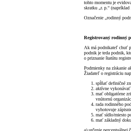
tohto momentu je evidov
skratku „r. p.“ (napríklad X
Označenie „rodinný podni
Registrovaný rodinný 
Ak má podnikateľ chuť pu
podnik je teda podnik, kt
o priznanie štatútu regi
Podmienky na získanie ako
Žiadateľ o registráciu na
spĺňať definičné z
aktívne vykonávať h
mať obligatórne z
vnútornú organizá
rada rodinného pod
vyhotovuje zápisni
mať sídlo/miesto p
mať základný doku
a) určenie percentuálnej 