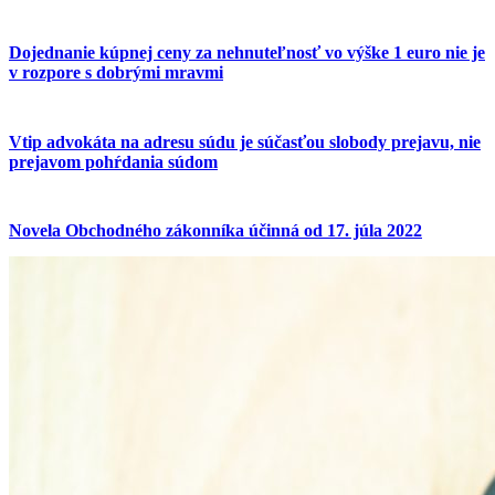
Dojednanie kúpnej ceny za nehnuteľnosť vo výške 1 euro nie je
v rozpore s dobrými mravmi
Vtip advokáta na adresu súdu je súčasťou slobody prejavu, nie
prejavom pohŕdania súdom
Novela Obchodného zákonníka účinná od 17. júla 2022