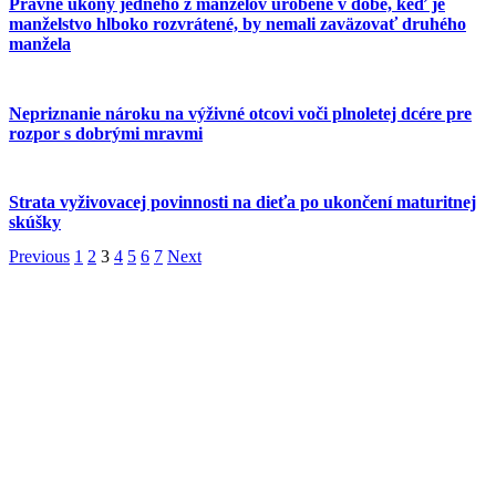
Právne úkony jedného z manželov urobené v dobe, keď je
manželstvo hlboko rozvrátené, by nemali zaväzovať druhého
manžela
Nepriznanie nároku na výživné otcovi voči plnoletej dcére pre
rozpor s dobrými mravmi
Strata vyživovacej povinnosti na dieťa po ukončení maturitnej
skúšky
Previous
1
2
3
4
5
6
7
Next