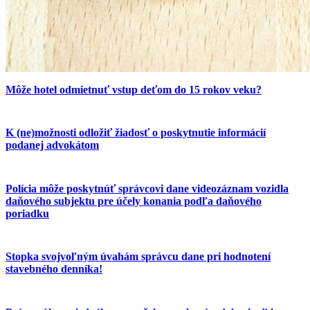
Môže hotel odmietnuť vstup deťom do 15 rokov veku?
K (ne)možnosti odložiť žiadosť o poskytnutie informácií
podanej advokátom
Polícia môže poskytnúť správcovi dane videozáznam vozidla
daňového subjektu pre účely konania podľa daňového
poriadku
Stopka svojvoľným úvahám správcu dane pri hodnotení
stavebného denníka!